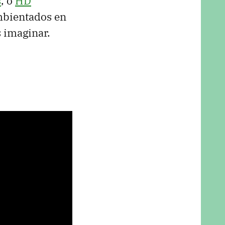
s
, o
HD
ambientados en
s imaginar.