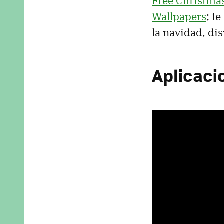
Free Christma
Wallpapers
; t
la navidad, di
Aplicaci