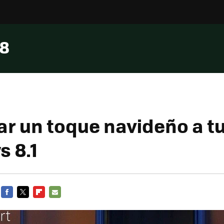
 8
r un toque navideño a t
 8.1
FACEBOOK
TWITTER
FLIPBOARD
E-
MAIL