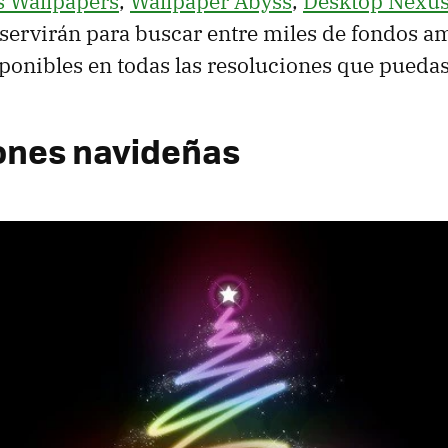
s Wallpapers
,
Wallpaper Abyss
,
Desktop Nexu
e servirán para buscar entre miles de fondos 
sponibles en todas las resoluciones que pueda
ones navideñas