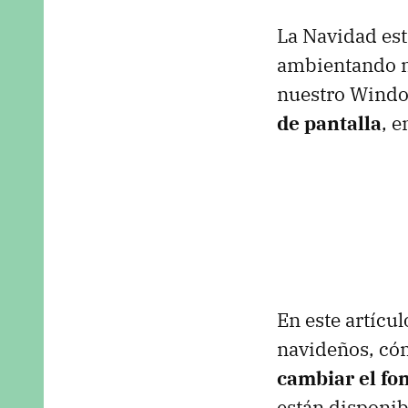
La Navidad est
ambientando n
nuestro Windo
de pantalla
, e
En este artícu
navideños, có
cambiar el fo
están disponib