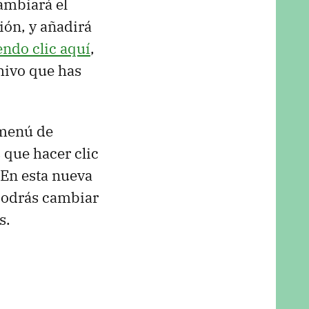
ambiará el
ión, y añadirá
endo clic aquí
,
chivo que has
 menú de
s que hacer clic
 En esta nueva
 podrás cambiar
s.