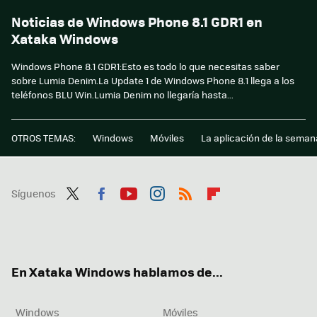
Noticias de Windows Phone 8.1 GDR1 en
Xataka Windows
Windows Phone 8.1 GDR1:Esto es todo lo que necesitas saber
sobre Lumia Denim.La Update 1 de Windows Phone 8.1 llega a los
teléfonos BLU Win.Lumia Denim no llegaría hasta...
OTROS TEMAS:
Windows
Móviles
La aplicación de la seman
Síguenos
Twit
Fac
You
Inst
RSS
Flip
ter
ebo
tub
agr
boa
ok
e
am
rd
En Xataka Windows hablamos de...
Windows
Móviles