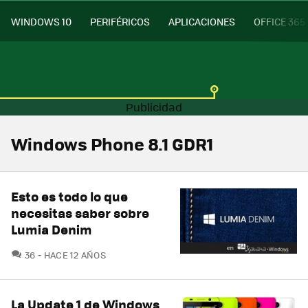
WINDOWS 10
PERIFÉRICOS
APLICACIONES
OFFICE 365
Windows Phone 8.1 GDR1
Esto es todo lo que
necesitas saber sobre
Lumia Denim
COMENTARIOS
36
HACE 12 AÑOS
La Update 1 de Windows