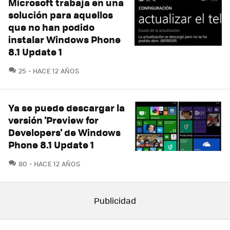
Microsoft trabaja en una
solución para aquellos
que no han podido
instalar Windows Phone
8.1 Update 1
COMENTARIOS
25
HACE 12 AÑOS
Ya se puede descargar la
versión 'Preview for
Developers' de Windows
Phone 8.1 Update 1
COMENTARIOS
80
HACE 12 AÑOS