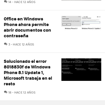
COMENTARIOS
14
HACE 12 AÑOS
Office en Windows
Phone ahora permite
abrir documentos con
contraseña
COMENTARIOS
3
HACE 12 AÑOS
Solucionado el error
8018830f de Windows
Phone 8.1 Update 1,
Microsoft trabaja en el
resto
COMENTARIOS
18
HACE 12 AÑOS