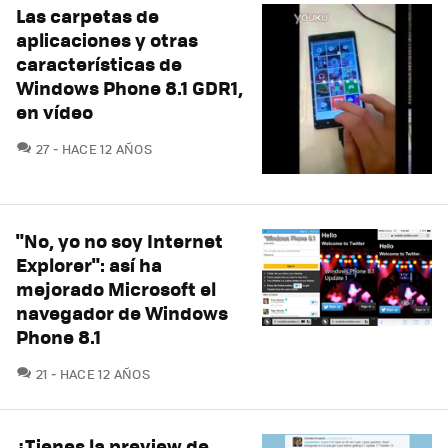
Las carpetas de
aplicaciones y otras
características de
Windows Phone 8.1 GDR1,
en vídeo
COMENTARIOS
27
HACE 12 AÑOS
"No, yo no soy Internet
Explorer": así ha
mejorado Microsoft el
navegador de Windows
Phone 8.1
COMENTARIOS
21
HACE 12 AÑOS
¿Tienes la preview de