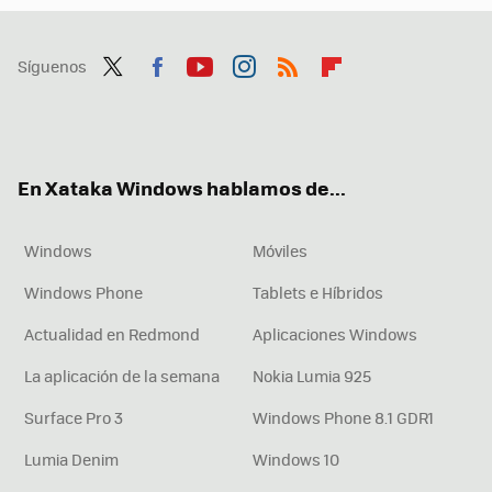
Síguenos
Twit
Fac
You
Inst
RSS
Flip
ter
ebo
tub
agr
boa
ok
e
am
rd
En Xataka Windows hablamos de...
Windows
Móviles
Windows Phone
Tablets e Híbridos
Actualidad en Redmond
Aplicaciones Windows
La aplicación de la semana
Nokia Lumia 925
Surface Pro 3
Windows Phone 8.1 GDR1
Lumia Denim
Windows 10