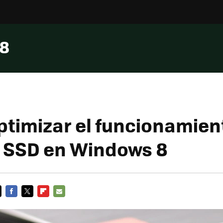
 8
timizar el funcionamien
 SSD en Windows 8
FACEBOOK
TWITTER
FLIPBOARD
E-
MAIL