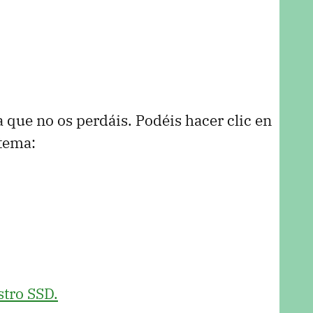
a que no os perdáis. Podéis hacer clic en
 tema:
stro
SSD
.