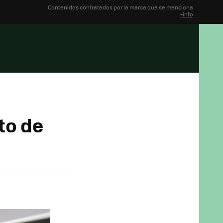
Contenidos contratados por la marca que se menciona
+info
to de