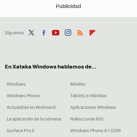
Síguenos
Twit
Fac
You
Inst
RSS
Flip
ter
ebo
tub
agr
boa
ok
e
am
rd
En Xataka Windows hablamos de...
Windows
Móviles
Windows Phone
Tablets e Híbridos
Actualidad en Redmond
Aplicaciones Windows
La aplicación de la semana
Nokia Lumia 925
Surface Pro 3
Windows Phone 8.1 GDR1