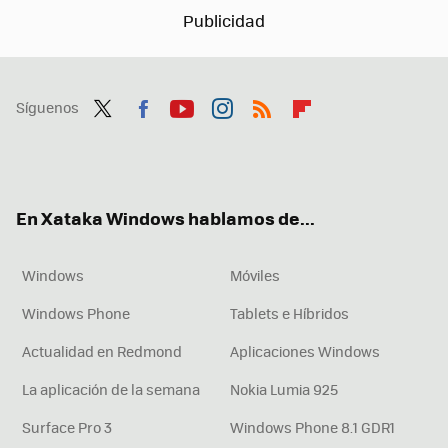
Síguenos
Twit
Fac
You
Inst
RSS
Flip
ter
ebo
tub
agr
boa
ok
e
am
rd
En Xataka Windows hablamos de...
Windows
Móviles
Windows Phone
Tablets e Híbridos
Actualidad en Redmond
Aplicaciones Windows
La aplicación de la semana
Nokia Lumia 925
Surface Pro 3
Windows Phone 8.1 GDR1