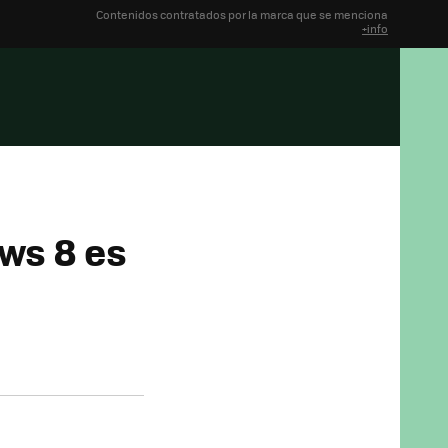
Contenidos contratados por la marca que se menciona
+info
ws 8 es