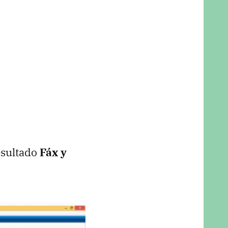
esultado
Fáx y