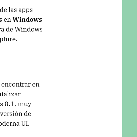
de las apps
s
en
Windows
iva de Windows
pture.
 encontrar en
talizar
s 8.1, muy
 versión de
oderna UI.