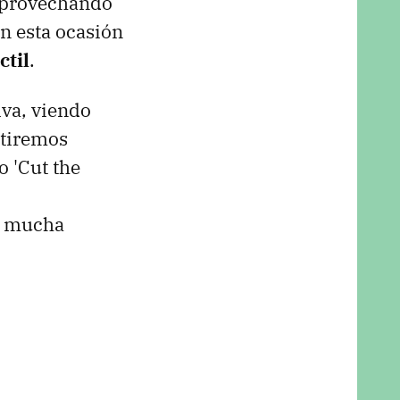
Aprovechando
en esta ocasión
ctil
.
iva, viendo
atiremos
o 'Cut the
s mucha