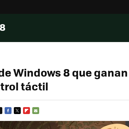
 8
 de Windows 8 que gana
rol táctil
FACEBOOK
TWITTER
FLIPBOARD
E-
MAIL