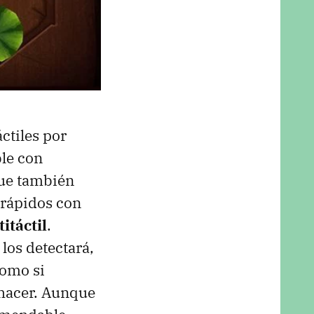
áctiles por
ble con
que también
rápidos con
itáctil
.
los detectará,
como si
 hacer. Aunque