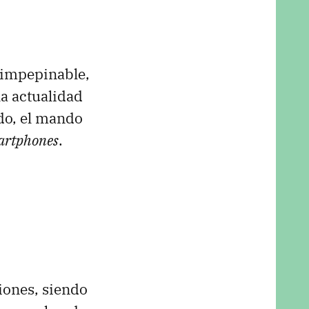
o impepinable,
la actualidad
do, el mando
artphones
.
ciones, siendo