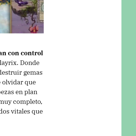
n con control
layrix. Donde
 destruir gemas
e olvidar que
bezas en plan
 muy completo,
os vitales que