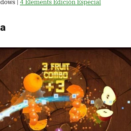
ndows |
4 Elements Edición Especial
ja