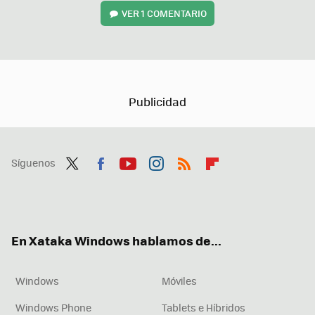
VER
1 COMENTARIO
Síguenos
Twit
Fac
You
Inst
RSS
Flip
ter
ebo
tub
agr
boa
ok
e
am
rd
En Xataka Windows hablamos de...
Windows
Móviles
Windows Phone
Tablets e Híbridos