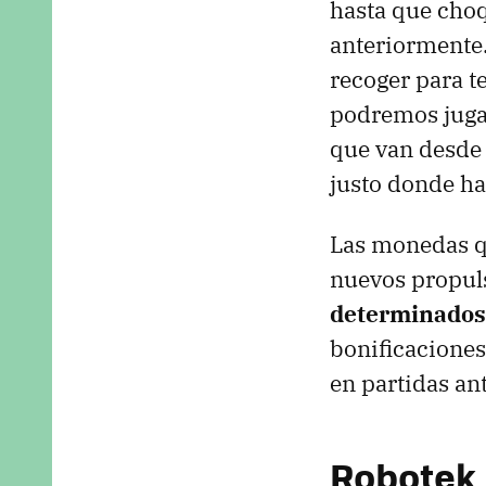
hasta que cho
anteriormente
recoger para t
podremos juga
que van desde
justo donde h
Las monedas q
nuevos propuls
determinados
bonificacione
en partidas an
Robotek