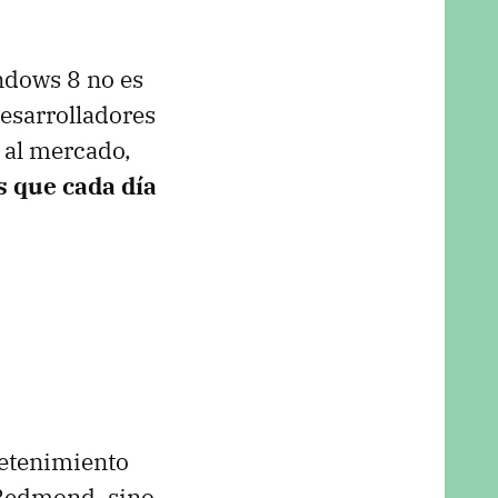
ndows 8 no es
desarrolladores
 al mercado,
 que cada día
retenimiento
 Redmond, sino