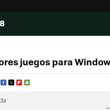
 8
ores juegos para Windows
FACEBOOK
TWITTER
FLIPBOARD
E-
MAIL