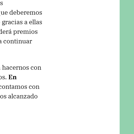
s
 que deberemos
gracias a ellas
derá premios
a continuar
a hacernos con
os.
En
 contamos con
os alcanzado