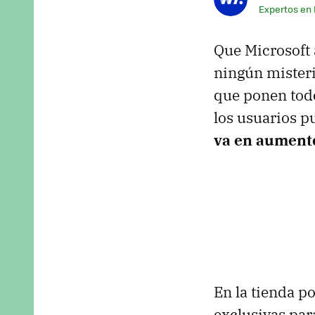
Expertos en
Que Microsoft 
ningún mister
que ponen todo
los usuarios p
va en aument
En la tienda p
exclusivas par