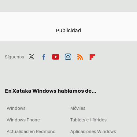
Síguenos
Twit
Fac
You
Inst
RSS
Flip
ter
ebo
tub
agr
boa
ok
e
am
rd
En Xataka Windows hablamos de...
Windows
Móviles
Windows Phone
Tablets e Híbridos
Actualidad en Redmond
Aplicaciones Windows