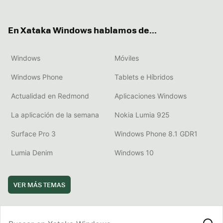
ter
ebo
tub
agr
boa
ok
e
am
rd
En Xataka Windows hablamos de...
Windows
Móviles
Windows Phone
Tablets e Híbridos
Actualidad en Redmond
Aplicaciones Windows
La aplicación de la semana
Nokia Lumia 925
Surface Pro 3
Windows Phone 8.1 GDR1
Lumia Denim
Windows 10
VER MÁS TEMAS