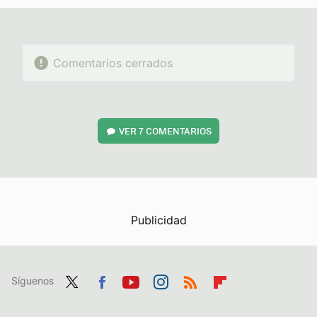
Comentarios cerrados
VER
7 COMENTARIOS
Síguenos
Twit
Fac
You
Inst
RSS
Flip