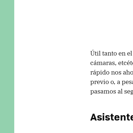
Útil tanto en e
cámaras, etcé
rápido nos aho
previo o, a pe
pasamos al se
Asistent