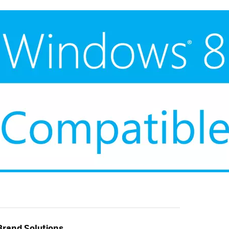
FACEBOOK
TWITTER
FLIPBOARD
E-
MAIL
rand Solutions