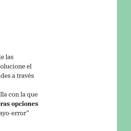
e las
olucione el
des a través
lla con la que
tras opciones
ayo-error”
.