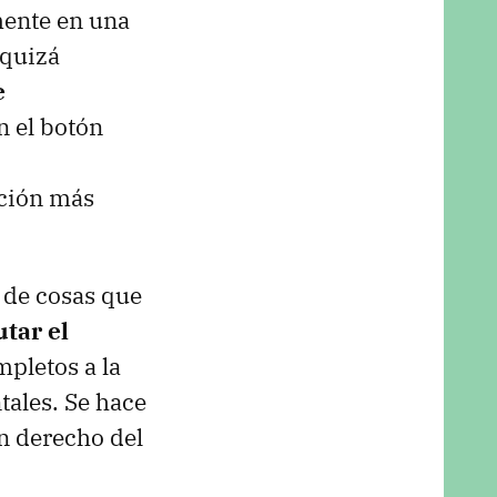
mente en una
 quizá
e
on el botón
ación más
 de cosas que
utar el
mpletos a la
tales. Se hace
n derecho del