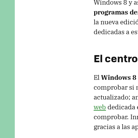
Windows 8 y a
programas de
la nueva edic
dedicadas a est
El centr
El
Windows 8 
comprobar si n
actualizado; an
web
dedicada e
comprobar. In
gracias a las a