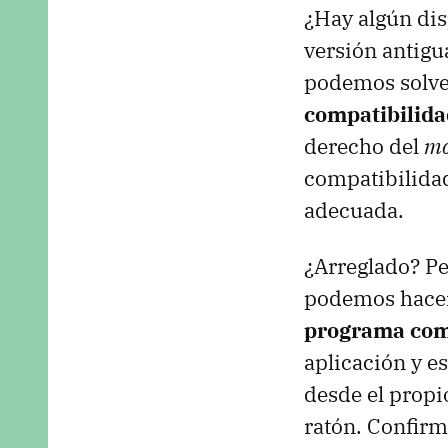
¿Hay algún dis
versión antigu
podemos solven
compatibilida
derecho del
mo
compatibilidad
adecuada.
¿Arreglado? Pe
podemos hacer 
programa com
aplicación y e
desde el propi
ratón. Confirm