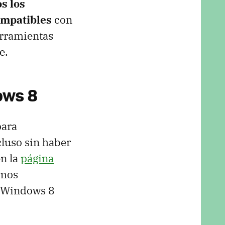
s los
ompatibles
con
erramientas
e.
ows 8
para
cluso sin haber
en la
página
amos
n Windows 8