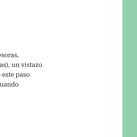
esoras,
s), un vistazo
 este paso
 cuando