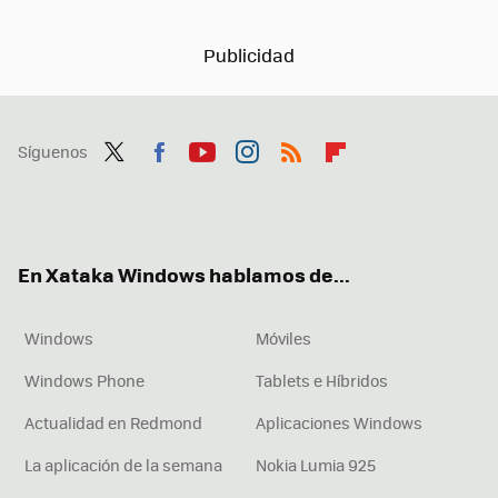
Síguenos
Twit
Fac
You
Inst
RSS
Flip
ter
ebo
tub
agr
boa
ok
e
am
rd
En Xataka Windows hablamos de...
Windows
Móviles
Windows Phone
Tablets e Híbridos
Actualidad en Redmond
Aplicaciones Windows
La aplicación de la semana
Nokia Lumia 925