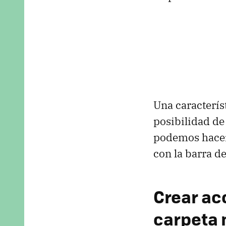
Una caracterís
posibilidad d
podemos hacerl
con la barra d
Crear ac
carpeta 