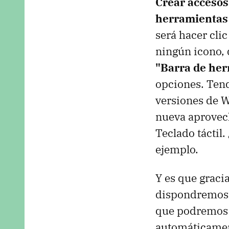
Crear accesos
herramientas
será hacer cli
ningún icono, 
"Barra de he
opciones. Tend
versiones de W
nueva aprovech
Teclado táctil.
ejemplo.
Y es que gracia
dispondremos d
que podremos e
automáticamente