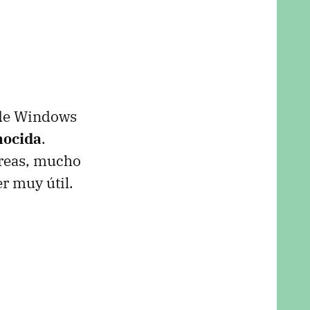
O de Windows
nocida
.
areas, mucho
er muy útil.