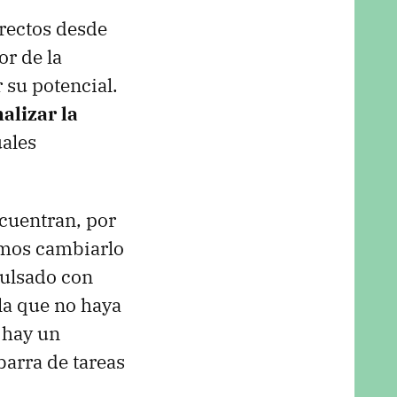
rectos desde
or de la
 su potencial.
alizar la
uales
ncuentran, por
demos cambiarlo
pulsado con
 la que no haya
 hay un
barra de tareas