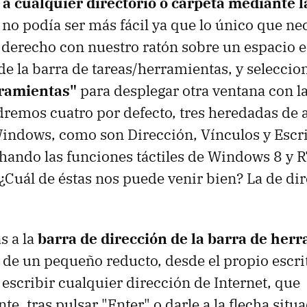
 a cualquier directorio o carpeta mediante l
no podía ser más fácil ya que lo único que n
c derecho con nuestro ratón sobre un espacio e
de la barra de tareas/herramientas, y seleccio
rramientas"
para desplegar otra ventana con la
remos cuatro por defecto, tres heredadas de 
indows, como son Dirección, Vínculos y Escri
ando las funciones táctiles de Windows 8 y R
 ¿Cuál de éstas nos puede venir bien? La de di
s a la
barra de dirección de la barra de her
e un pequeño reducto, desde el propio escrit
scribir cualquier dirección de Internet, que
, tras pulsar "Enter" o darle a la flecha situ