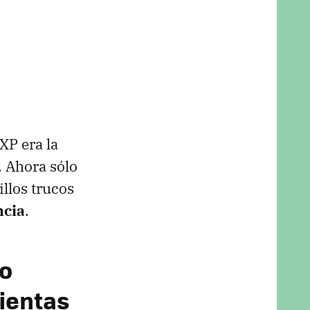
XP era la
. Ahora sólo
llos trucos
ncia
.
 o
ientas