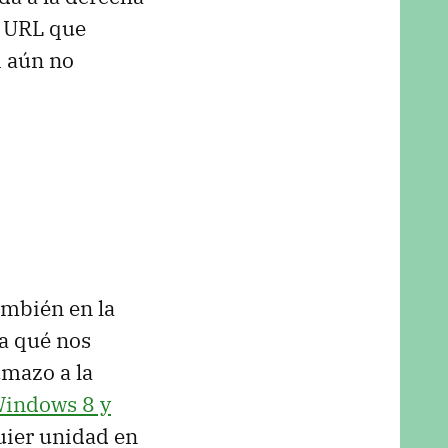
a URL que
i aún no
también en la
ra qué nos
umazo a la
Windows 8 y
quier unidad en