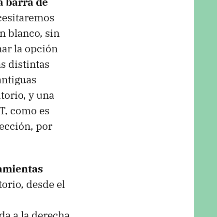
a barra de
ecesitaremos
n blanco, sin
nar la opción
s distintas
antiguas
torio, y una
T, como es
rección, por
ramientas
orio, desde el
ada a la derecha