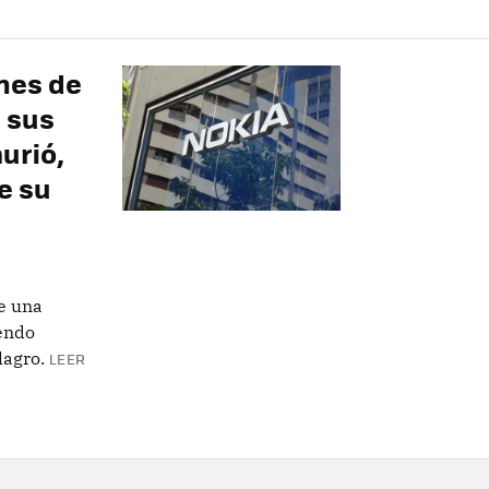
nes de
 sus
urió,
e su
e una
endo
lagro.
LEER