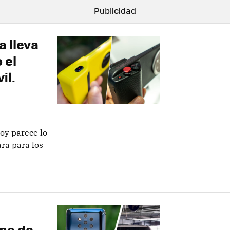
 lleva
 el
il.
oy parece lo
a para los
una de