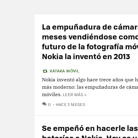
La empuñadura de cámara
meses vendiéndose como
futuro de la fotografía móv
Nokia la inventó en 2013
XATAKA MÓVIL
Nokia inventó algo hace trece años que h
más moderno: las empuñaduras de cámar
móviles.
LEER MÁS »
COMENTARIOS
0
HACE 3 MESES
Se empeñó en hacerle las
baterías a Nokia. Hoy es 