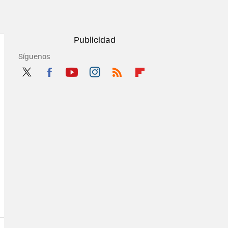
Síguenos
Twit
Fac
You
Inst
RSS
Flip
ter
ebo
tub
agr
boa
ok
e
am
rd