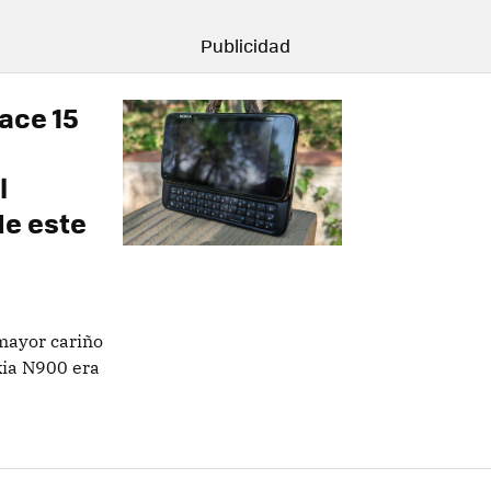
ace 15
l
de este
 mayor cariño
kia N900 era