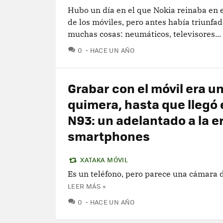
Hubo un día en el que Nokia reinaba en 
de los móviles, pero antes había triunfad
muchas cosas: neumáticos, televisores...
COMENTARIOS
0
HACE UN AÑO
Grabar con el móvil era u
quimera, hasta que llegó 
N93: un adelantado a la er
smartphones
XATAKA MÓVIL
Es un teléfono, pero parece una cámara d
LEER MÁS »
COMENTARIOS
0
HACE UN AÑO