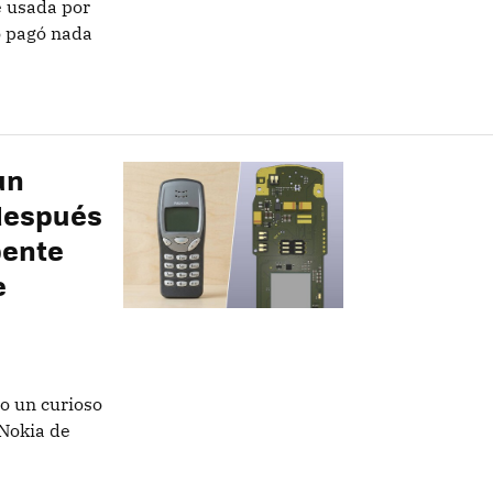
e usada por
o pagó nada
un
 después
pente
e
o un curioso
 Nokia de