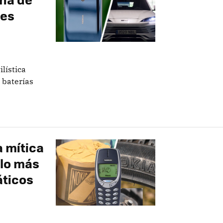
hes
lística
 baterías
a mítica
 lo más
áticos