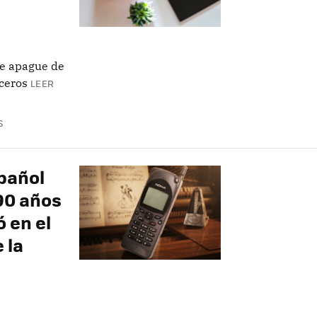
e apague de
ceros
LEER
S
spañol
90 años
 en el
 la