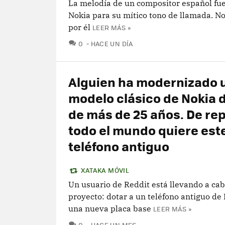
La melodía de un compositor español fu
Nokia para su mítico tono de llamada. N
por él
LEER MÁS »
COMENTARIOS
0
HACE UN DÍA
Alguien ha modernizado 
modelo clásico de Nokia
de más de 25 años. De re
todo el mundo quiere est
teléfono antiguo
XATAKA MÓVIL
Un usuario de Reddit está llevando a cab
proyecto: dotar a un teléfono antiguo de
una nueva placa base
LEER MÁS »
COMENTARIOS
0
HACE UN MES