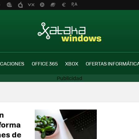
ICACIONES
OFFICE 365
XBOX
OFERTAS INFORMÁTIC
n
 forma
nes de