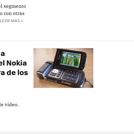
el segmento
o con otras
LEER MÁS »
na
el Nokia
a de los
e vídeo.