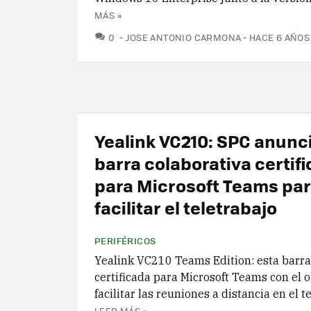
MÁS »
COMENTARIOS
0
JOSE ANTONIO CARMONA
HACE 6 AÑOS
Yealink VC210: SPC anunc
barra colaborativa certif
para Microsoft Teams pa
facilitar el teletrabajo
PERIFÉRICOS
Yealink VC210 Teams Edition: esta barra
certificada para Microsoft Teams con el o
facilitar las reuniones a distancia en el t
LEER MÁS »