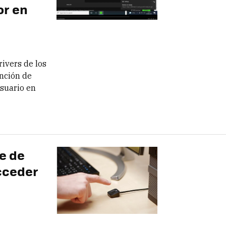
or en
rivers de los
ención de
suario en
e de
acceder