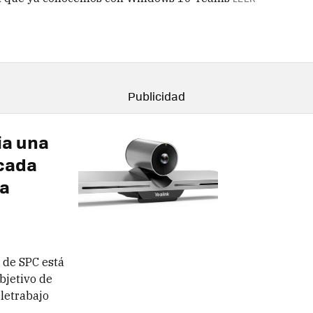
ia una
icada
ra
 de SPC está
bjetivo de
eletrabajo