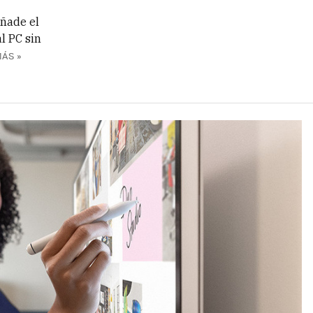
añade el
l PC sin
ÁS »