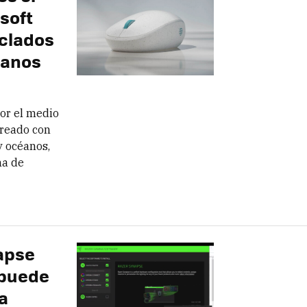
soft
iclados
éanos
por el medio
creado con
y océanos,
ma de
napse
 puede
a