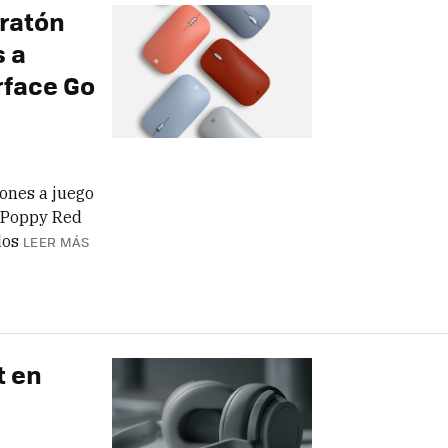
 ratón
s a
rface Go
iones a juego
y Poppy Red
dos
LEER MÁS
t en