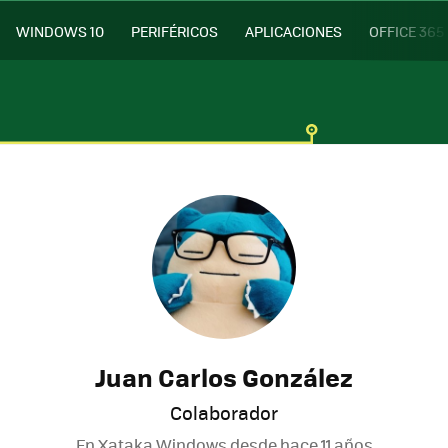
WINDOWS 10
PERIFÉRICOS
APLICACIONES
OFFICE 365
Juan Carlos González
Colaborador
En Xataka Windows desde
hace 11 años