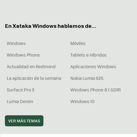
Twit
Fac
You
Inst
RSS
Flip
ter
ebo
tub
agr
boa
ok
e
am
rd
En Xataka Windows hablamos de...
Windows
Móviles
Windows Phone
Tablets e Híbridos
Actualidad en Redmond
Aplicaciones Windows
La aplicación de la semana
Nokia Lumia 925
Surface Pro 3
Windows Phone 8.1 GDR1
Lumia Denim
Windows 10
VER MÁS TEMAS