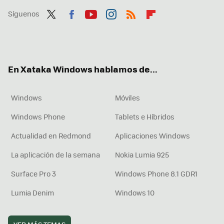
Síguenos
Twit
Fac
You
Inst
RSS
Flip
ter
ebo
tub
agr
boa
ok
e
am
rd
En Xataka Windows hablamos de...
Windows
Móviles
Windows Phone
Tablets e Híbridos
Actualidad en Redmond
Aplicaciones Windows
La aplicación de la semana
Nokia Lumia 925
Surface Pro 3
Windows Phone 8.1 GDR1
Lumia Denim
Windows 10