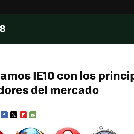
 8
mos IE10 con los princi
dores del mercado
FACEBOOK
TWITTER
FLIPBOARD
E-
MAIL