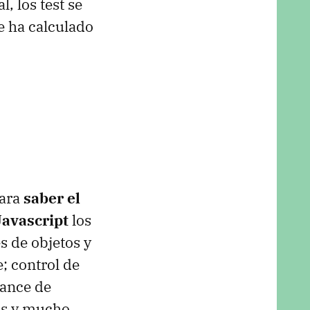
, los test se
se ha calculado
para
saber el
Javascript
los
s de objetos y
; control de
mance de
nas y mucho