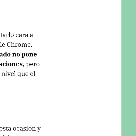
arlo cara a
gle Chrome,
tado no pone
uaciones
, pero
nivel que el
esta ocasión y