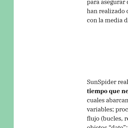
para asegurar q
han realizado d
con la media d
SunSpider real
tiempo que ne
cuales abarcan
variables; pro
flujo (bucles,
objetos “date”