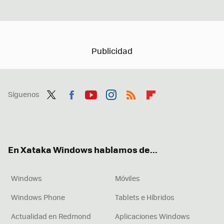
Síguenos
Twit
Fac
You
Inst
RSS
Flip
ter
ebo
tub
agr
boa
ok
e
am
rd
En Xataka Windows hablamos de...
Windows
Móviles
Windows Phone
Tablets e Híbridos
Actualidad en Redmond
Aplicaciones Windows