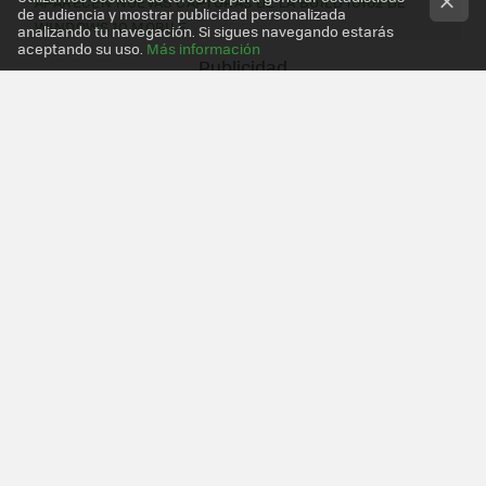
APARECEN NUEVAS CAPTURAS DE LA BUILD 10162 DE
de audiencia y mostrar publicidad personalizada
WINDOWS 10 MOBILE
analizando tu navegación. Si sigues navegando estarás
aceptando su uso.
Más información