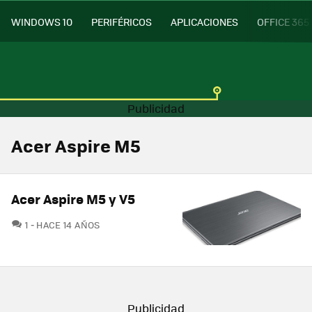
WINDOWS 10
PERIFÉRICOS
APLICACIONES
OFFICE 365
Acer Aspire M5
Acer Aspire M5 y V5
COMENTARIOS
1
HACE 14 AÑOS