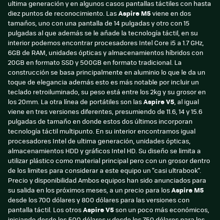
ultima generación y en algunos casos pantallas táctiles con hasta
diez puntos de reconocimiento. Las
Aspire M5
viene en dos
tamaños, uno con una pantalla de 14 pulgadas y otro con 15
pulgadas al que además se le añade la tecnología táctil, en su
interior podemos encontrar procesadores Intel Core i5 a 1.7 GHz,
6GB de RAM, unidades ópticas y almacenamientos híbridos con
20GB en formato SSD y 500GB en formato tradicional. La
construcción se basa principalmente en aluminio lo que le da un
toque de elegancia además esto es más notable por incluir un
teclado retroiluminado, su peso está entre los 2kg y su grosor en
los 20mm. La otra línea de portátiles son las
Aspire V5
, al igual
viene en tres versiones diferentes, presumiendo de 11.6, 14 y 15.6
pulgadas de tamaño en donde estos dos últimos incorporan
tecnología táctil multipunto. En su interior encontramos igual
procesadores Intel de ultima generación, unidades ópticas,
almacenamientos HDD y gráficos Intel HD. Su diseño se limita a
utilizar plástico como material principal pero con un grosor dentro
de los limites para considerar a este equipo un "casi ultrabook".
Precio y disponibilidad Ambos equipos han sido anunciados para
su salida en los próximos meses, a un precio para los
Aspire M5
desde los 700 dólares y 800 dólares para las versiones con
pantalla táctil. Los otros
Aspire V5
son un poco más económicos,
iniciando desde los 500 dólares y desde los 750 dólares para los