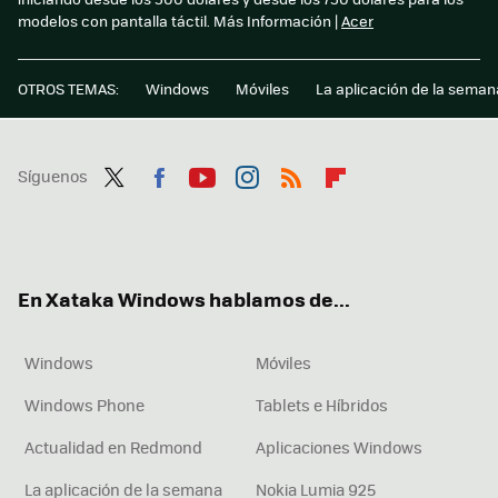
modelos con pantalla táctil. Más Información |
Acer
OTROS TEMAS:
Windows
Móviles
La aplicación de la seman
Síguenos
Twit
Fac
You
Inst
RSS
Flip
ter
ebo
tub
agr
boa
ok
e
am
rd
En Xataka Windows hablamos de...
Windows
Móviles
Windows Phone
Tablets e Híbridos
Actualidad en Redmond
Aplicaciones Windows
La aplicación de la semana
Nokia Lumia 925