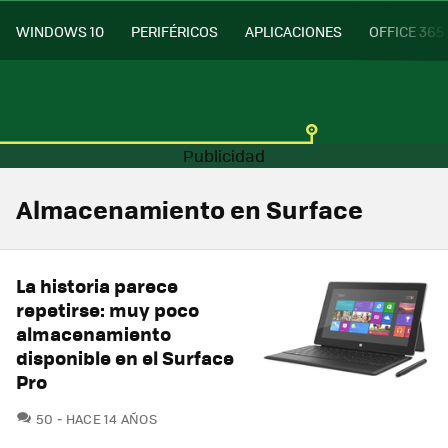
WINDOWS 10
PERIFÉRICOS
APLICACIONES
OFFICE 365
Almacenamiento en Surface
La historia parece
repetirse: muy poco
almacenamiento
disponible en el Surface
Pro
COMENTARIOS
50
HACE 14 AÑOS