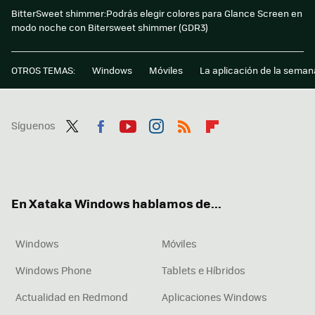
BitterSweet shimmer:Podrás elegir colores para Glance Screen en
modo noche con Bitersweet shimmer (GDR3)
OTROS TEMAS:
Windows
Móviles
La aplicación de la seman
Síguenos
Twit
Fac
You
Inst
RSS
Flip
ter
ebo
tub
agr
boa
ok
e
am
rd
En Xataka Windows hablamos de...
Windows
Móviles
Windows Phone
Tablets e Híbridos
Actualidad en Redmond
Aplicaciones Windows