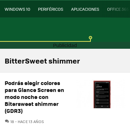
WINDOWS 10
PERIFÉRICOS
APLICACIONES
OFFICE 365
BitterSweet shimmer
Podrás elegir colores
para Glance Screen en
modo noche con
Bitersweet shimmer
(GDR3)
COMENTARIOS
18
HACE 13 AÑOS