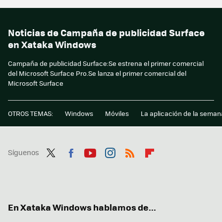
Noticias de Campaña de publicidad Surface
en Xataka Windows
Campaña de publicidad Surface:Se estrena el primer comercial
del Microsoft Surface Pro.Se lanza el primer comercial del
Microsoft Surface
OTROS TEMAS:
Windows
Móviles
La aplicación de la seman
Síguenos
Twit
Fac
You
Inst
RSS
Flip
ter
ebo
tub
agr
boa
ok
e
am
rd
En Xataka Windows hablamos de...