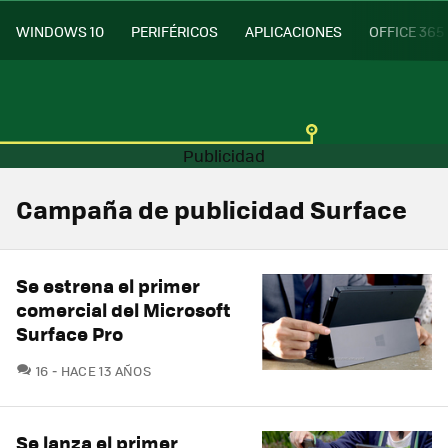
WINDOWS 10
PERIFÉRICOS
APLICACIONES
OFFICE 365
Campaña de publicidad Surface
Se estrena el primer
comercial del Microsoft
Surface Pro
COMENTARIOS
16
HACE 13 AÑOS
Se lanza el primer