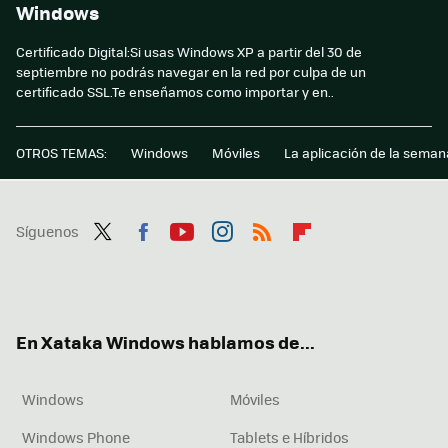
Windows
Certificado Digital:Si usas Windows XP a partir del 30 de
septiembre no podrás navegar en la red por culpa de un
certificado SSL.Te enseñamos como importar y en..
OTROS TEMAS:
Windows
Móviles
La aplicación de la seman
Síguenos
Twit
Fac
You
Inst
RSS
Flip
ter
ebo
tub
agr
boa
ok
e
am
rd
En Xataka Windows hablamos de...
Windows
Móviles
Windows Phone
Tablets e Híbridos