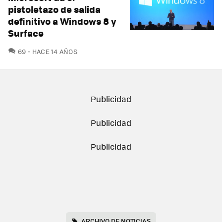
pistoletazo de salida
definitivo a Windows 8 y
Surface
COMENTARIOS
69
HACE 14 AÑOS
ARCHIVO DE NOTICIAS