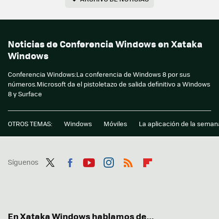
Noticias de Conferencia Windows en Xataka
Windows
Conferencia Windows:La conferencia de Windows 8 por sus
números.Microsoft da el pistoletazo de salida definitivo a Windows
8 y Surface
OTROS TEMAS:
Windows
Móviles
La aplicación de la seman
Síguenos
Twit
Fac
You
Inst
RSS
Flip
ter
ebo
tub
agr
boa
ok
e
am
rd
En Xataka Windows hablamos de...