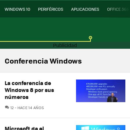
WINDOWS 10
PERIFÉRICOS
APLICACIONES
OFFICE 365
Conferencia Windows
La conferencia de
Windows 8 por sus
números
COMENTARIOS
12
HACE 14 AÑOS
Microsoft da el