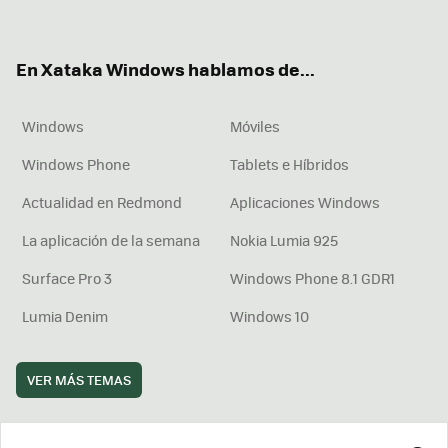
ter
ebo
tub
agr
boa
ok
e
am
rd
En Xataka Windows hablamos de...
Windows
Móviles
Windows Phone
Tablets e Híbridos
Actualidad en Redmond
Aplicaciones Windows
La aplicación de la semana
Nokia Lumia 925
Surface Pro 3
Windows Phone 8.1 GDR1
Lumia Denim
Windows 10
VER MÁS TEMAS