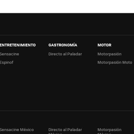
ok
e
a
ENTRETENIMIENTO
GASTRONOMÍA
MOTOR
Sensacine
Directo al Paladar
Motorpasión
Espinof
Motorpasión Moto
Sensacine México
Directo al Paladar
Motorpasión