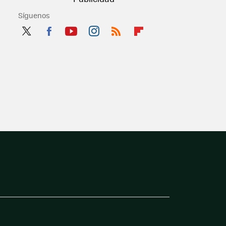
Síguenos
Twit
Fac
You
Inst
RSS
Flip
ter
ebo
tub
agr
boa
ok
e
am
rd