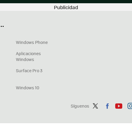
..
Windows Phone
Aplicaciones
Windows
Surface Pro 3
Windows 10
Síguenos
Twit
Fac
You
In
ter
ebo
tub
ag