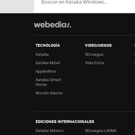
TECNOLOGÍA
VIDEOJUEGOS
Xataka
3DJuegos
Xataka Móvil
Vida Extra
Applesfera
Xataka Smart
Home
Mundo Xiaomi
EDICIONES INTERNACIONALES
Xataka México
3DJuegos LATAM