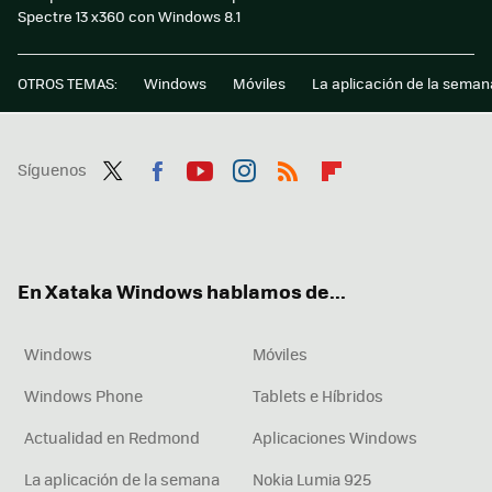
Spectre 13 x360 con Windows 8.1
OTROS TEMAS:
Windows
Móviles
La aplicación de la seman
Síguenos
Twit
Fac
You
Inst
RSS
Flip
ter
ebo
tub
agr
boa
ok
e
am
rd
En Xataka Windows hablamos de...
Windows
Móviles
Windows Phone
Tablets e Híbridos
Actualidad en Redmond
Aplicaciones Windows
La aplicación de la semana
Nokia Lumia 925