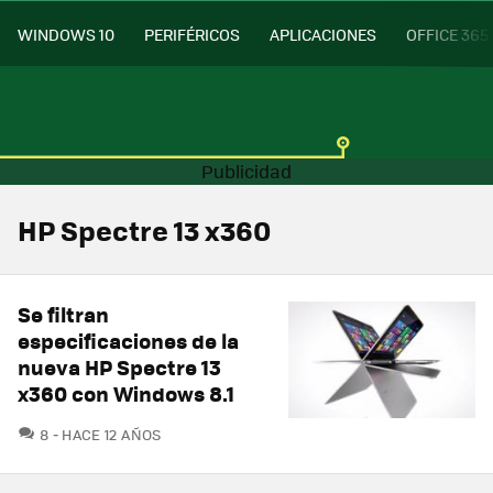
WINDOWS 10
PERIFÉRICOS
APLICACIONES
OFFICE 365
HP Spectre 13 x360
Se filtran
especificaciones de la
nueva HP Spectre 13
x360 con Windows 8.1
COMENTARIOS
8
HACE 12 AÑOS