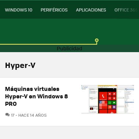
WINDOWS 10
PERIFÉRICOS
APLICACIONES
OFFICE 365
Hyper-V
Máquinas virtuales
Hyper-V en Windows 8
PRO
COMENTARIOS
17
HACE 14 AÑOS