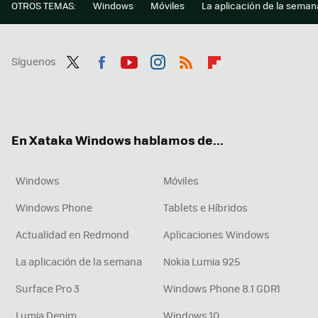
OTROS TEMAS:
Windows
Móviles
La aplicación de la seman
Síguenos
Twit
Fac
You
Inst
RSS
Flip
ter
ebo
tub
agr
boa
ok
e
am
rd
En Xataka Windows hablamos de...
Windows
Móviles
Windows Phone
Tablets e Híbridos
Actualidad en Redmond
Aplicaciones Windows
La aplicación de la semana
Nokia Lumia 925
Surface Pro 3
Windows Phone 8.1 GDR1
Lumia Denim
Windows 10