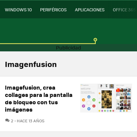
WINDOWS 10
PERIFÉRICOS
APLICACIONES
OFFICE 365
Imagenfusion
Imagefusion, crea
collages para la pantalla
de bloqueo con tus
imágenes
COMENTARIOS
2
HACE 13 AÑOS