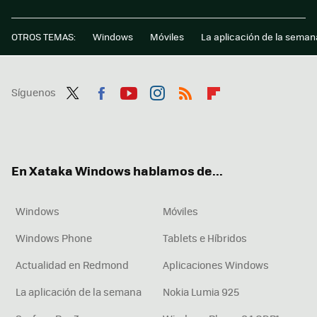
OTROS TEMAS:
Windows
Móviles
La aplicación de la seman
Síguenos
Twit
Fac
You
Inst
RSS
Flip
ter
ebo
tub
agr
boa
ok
e
am
rd
En Xataka Windows hablamos de...
Windows
Móviles
Windows Phone
Tablets e Híbridos
Actualidad en Redmond
Aplicaciones Windows
La aplicación de la semana
Nokia Lumia 925