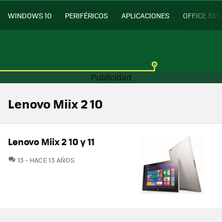
WINDOWS 10
PERIFÉRICOS
APLICACIONES
OFFICE 365
Lenovo Miix 2 10
Lenovo Miix 2 10 y 11
COMENTARIOS
13
HACE 13 AÑOS