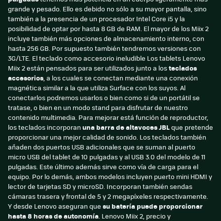
grande y pesado. Ello es debido no sólo a su mayor pantalla, sino
también a la presencia de un procesador Intel Core i5 y la
posibilidad de optar por hasta 8 GB de RAM. El mayor de los Miix 2
incluye también más opciones de almacenamiento interno, con
hasta 256 GB. Por supuesto también tendremos versiones con
3G/LTE. El teclado como accesorio ineludible Los tablets Lenovo
Miix 2 están pensados para ser utilizados junto a los
teclados
accesorios
, a los cuales se conectan mediante una conexión
magnética similar a la que utiliza Surface con los suyos. Al
conectarlos podremos usarlos o bien como si de un portátil se
tratase, o bien en un modo stand para disfrutar de nuestro
contenido multimedia. Para mejorar está función de reproductor,
los teclados incorporan
una barra de altavoces JBL
que pretende
proporcionar una mejor calidad de sonido. Los teclados también
añaden dos puertos USB adicionales que se suman al puerto
micro USB del tablet de 10 pulgadas y al USB 3.0 del modelo de 11
pulgadas. Este último además sirve como vía de carga para el
equipo. Por lo demás, ambos modelos incluyen puerto mini HDMI y
lector de tarjetas SD y microSD. Incorporan también sendas
cámaras trasera y frontal de 5 y 2 megapíxeles respectivamente.
Y desde Lenovo aseguran que
su batería puede proporcionar
hasta 8 horas de autonomía
. Lenovo Miix 2, precio y