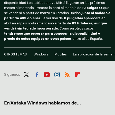
disponibilidad Los tablet Lenovo Miix 2 llegarán en los próximos
meses al mercado. Primero lo hará el modelo de
10 pulgadas
que
se venderá a partir de marzo en Estados Unidos
junto al teclado a
partir de 499 dólares
. La versión de
11 pulgadas
aparecerá en
abril en el país norteamericano a partir de
699 dólares, aunque
vendrá sin teclado incorporado
. Como en otros casos,
tendremos que esperar para conocer la disponibilidad y
precio de estos equipos en otros países
, entre ellos España.
OTROS TEMAS:
Windows
Móviles
La aplicación de la seman
Síguenos
Twit
Fac
You
Inst
RSS
Flip
ter
ebo
tub
agr
boa
ok
e
am
rd
En Xataka Windows hablamos de...