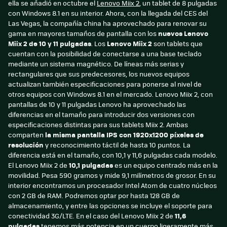
ella se añadió en octubre el
Lenovo Miix 2
, un tablet de 8 pulgadas
con Windows 8.1 en su interior. Ahora, con la llegada del CES del
Las Vegas, la compañía china ha aprovechado para renovar su
gama en mayores tamaños de pantalla con los
nuevos Lenovo
Miix 2 de 10 y 11 pulgadas
. Los
Lenovo Miix 2
son tablets que
cuentan con la posibilidad de conectarse a una base teclado
mediante un sistema magnético. De líneas más serias y
rectangulares que sus predecesores, los nuevos equipos
actualizan también especificaciones para ponerse al nivel de
otros equipos con Windows 8.1 en el mercado. Lenovo Miix 2, con
pantallas de 10 y 11 pulgadas Lenovo ha aprovechado las
diferencias en el tamaño para introducir dos versiones con
especificaciones distintas para sus tablets Miix 2. Ambas
comparten
la misma pantalla IPS con 1920x1200 píxeles de
resolución
y reconocimiento táctil de hasta 10 puntos. La
diferencia está en el tamaño, con 10,1 y 11,6 pulgadas cada modelo.
El Lenovo Miix 2 de
10,1 pulgadas
es un equipo centrado más en la
movilidad. Pesa 590 gramos y mide 9,1 milímetros de grosor. En su
interior encontramos un procesador Intel Atom de cuatro núcleos
con 2 GB de RAM. Podremos optar por hasta 128 GB de
almacenamiento, y entre las opciones se incluye el soporte para
conectividad 3G/LTE. En el caso del Lenovo Miix 2 de
11,6
pulgadas
tenemos más potencia en un cuerpo ligeramente más