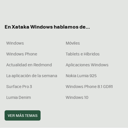
Twit
Fac
You
Inst
RSS
Flip
ter
ebo
tub
agr
boa
ok
e
am
rd
En Xataka Windows hablamos de...
Windows
Móviles
Windows Phone
Tablets e Híbridos
Actualidad en Redmond
Aplicaciones Windows
La aplicación de la semana
Nokia Lumia 925
Surface Pro 3
Windows Phone 8.1 GDR1
Lumia Denim
Windows 10
VER MÁS TEMAS