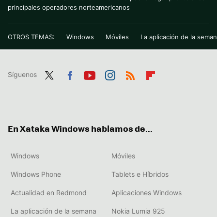
principales operadores norteamericanos
OTROS TEMAS:
Windows
Móviles
La aplicación de la sema
Síguenos
Twit
Fac
You
Inst
RSS
Flip
ter
ebo
tub
agr
boa
ok
e
am
rd
En Xataka Windows hablamos de...
Windows
Móviles
Windows Phone
Tablets e Híbridos
Actualidad en Redmond
Aplicaciones Windows
La aplicación de la semana
Nokia Lumia 925