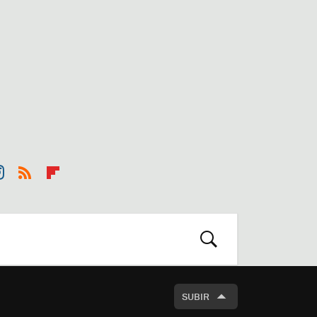
st
RSS
Flip
r
boa
m
rd
BUSCAR
SUBIR