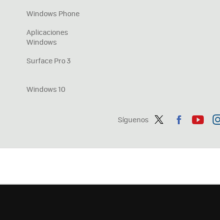
Windows Phone
Aplicaciones
Windows
Surface Pro 3
Windows 10
Síguenos
Twit
Fac
You
In
ter
ebo
tub
ag
ok
e
a