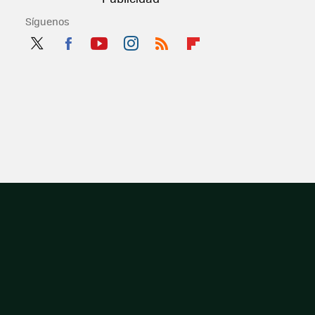
Síguenos
Twit
Fac
You
Inst
RSS
Flip
ter
ebo
tub
agr
boa
ok
e
am
rd