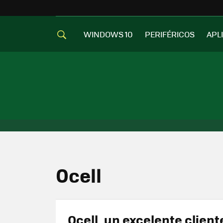
WINDOWS 10
PERIFÉRICOS
APL
Ocell
Ocell, un excelente client