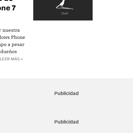
one 7
r nuestra
ndows Phone
mpo a pesar
s dueños
LEER MÁS »