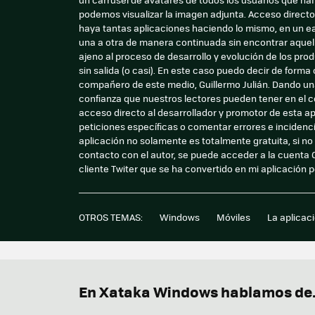
podemos visualizar la imagen adjunta. Acceso directo 
haya tantas aplicaciones haciendo lo mismo, en un ea
una a otra de manera continuada sin encontrar aquel
ajeno al proceso de desarrollo y evolución de los pro
sin salida (o casi). En este caso puedo decir de form
compañero de este medio, Guillermo Julián. Dando una 
confianza que nuestros lectores pueden tener en el co
acceso directo al desarrollador y promotor de esta apl
peticiones específicas o comentar errores e incidenci
aplicación no solamente es totalmente gratuita, si no
contacto con el autor, se puede acceder a la cuenta
cliente Twiter que se ha convertido en mi aplicación 
OTROS TEMAS:
Windows
Móviles
La aplicac
En Xataka Windows hablamos de.