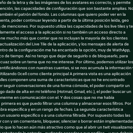
ño de la letra y de las imágenes de los avatares es correcto, y permite
atención, las capacidades de configuración que son bastante amplias. N
también el patrón del fondo. Las columnas que quiero poder ver en la
uenta, poder continuar leyendo a partir de la última posición leída, geo
de menciones. Por supuesto utiliza las capacidades de los live tiles y te
olamente el acceso a la aplicación si no también un acceso directo a
tiene mucho más que contar que no incluyan la mayoría de los clientes
actualización del Live Tile de la aplicación, y los mensajes de alerta de
entro de la configuración me ha encantado la opción, muy de WathApp,
co de tiempo. Así no tengo que dejar de seguirlo o de bloquearlo, para
az sobre un tema que no me interese. Por último, podemos utilizar lo
identificándonos con nuestras cuentas, si se nos acumula la información 
izando Ocell como cliente principal A primera vista es una aplicación
alles componen una suma de características que no he encontrado
der seguir conversaciones de una forma cómoda, el poder compartir un
go dado de alta en mi teléfono (Hotmail, Gmail, etc.), el poder buscar un
 ponerme en comunicación con el. Y dos cosas que no me había
 primera es que puedo filtrar una columna y almacenar esos filtros. Por
bra específica y en un rango de fechas. La segunda característica
un usuario específico o a una columna filtrada. Por supuesto todas las
 con y sin comentario, bloquear, silenciar o borrar están implementada
io que lo hacen aún más atractivo como que al abrir un twit visualizamo
 retwiteado la entrada - pudiendo acceder a sus perfiles -, y que debajo