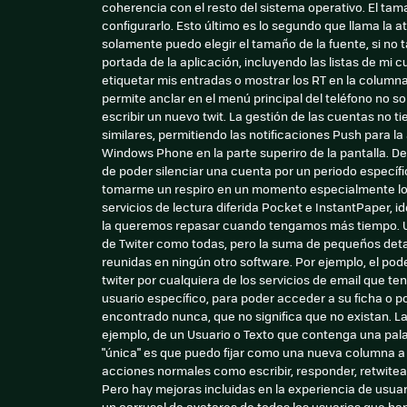
coherencia con el resto del sistema operativo. El tama
configurarlo. Esto último es lo segundo que llama la 
solamente puedo elegir el tamaño de la fuente, si no 
portada de la aplicación, incluyendo las listas de mi c
etiquetar mis entradas o mostrar los RT en la columna 
permite anclar en el menú principal del teléfono no s
escribir un nuevo twit. La gestión de las cuentas no 
similares, permitiendo las notificaciones Push para la 
Windows Phone en la parte superiro de la pantalla. D
de poder silenciar una cuenta por un periodo específi
tomarme un respiro en un momento especialmente locu
servicios de lectura diferida Pocket e InstantPaper, 
la queremos repasar cuando tengamos más tiempo. Util
de Twiter como todas, pero la suma de pequeños det
reunidas en ningún otro software. Por ejemplo, el po
twiter por cualquiera de los servicios de email que ten
usuario específico, para poder acceder a su ficha o
encontrado nunca, que no significa que no existan. La
ejemplo, de un Usuario o Texto que contenga una pala
"única" es que puedo fijar como una nueva columna a 
acciones normales como escribir, responder, retwitear
Pero hay mejoras incluidas en la experiencia de usuar
un carrusel de avatares de todos los usuarios que han