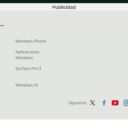
..
Windows Phone
Aplicaciones
Windows
Surface Pro 3
Windows 10
Síguenos
Twit
Fac
You
In
ter
ebo
tub
ag