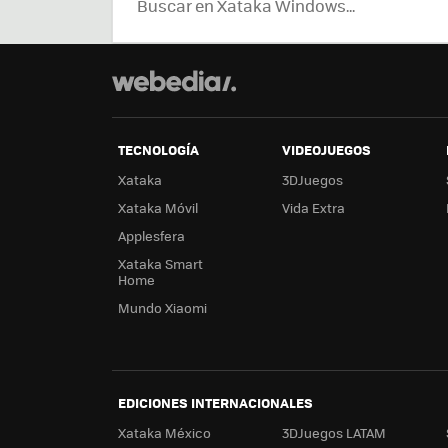
TECNOLOGÍA
VIDEOJUEGOS
Xataka
3DJuegos
Xataka Móvil
Vida Extra
Applesfera
Xataka Smart
Home
Mundo Xiaomi
EDICIONES INTERNACIONALES
Xataka México
3DJuegos LATAM