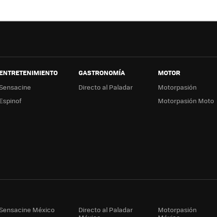
ok
e
a
ENTRETENIMIENTO
GASTRONOMÍA
MOTOR
Sensacine
Directo al Paladar
Motorpasión
Espinof
Motorpasión Moto
Sensacine México
Directo al Paladar
Motorpasión