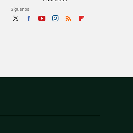
Síguenos
Twit
Fac
You
Inst
RSS
Flip
ter
ebo
tub
agr
boa
ok
e
am
rd