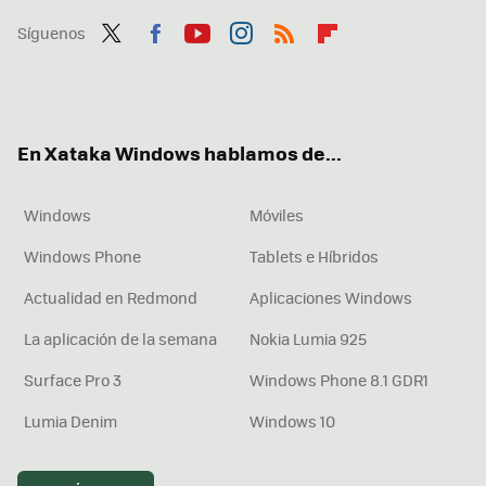
Síguenos
Twit
Fac
You
Inst
RSS
Flip
ter
ebo
tub
agr
boa
ok
e
am
rd
En Xataka Windows hablamos de...
Windows
Móviles
Windows Phone
Tablets e Híbridos
Actualidad en Redmond
Aplicaciones Windows
La aplicación de la semana
Nokia Lumia 925
Surface Pro 3
Windows Phone 8.1 GDR1
Lumia Denim
Windows 10