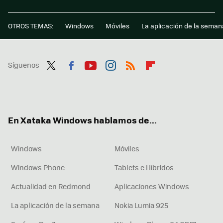
OTROS TEMAS:
Windows
Móviles
La aplicación de la seman
Síguenos
Twit
Fac
You
Inst
RSS
Flip
ter
ebo
tub
agr
boa
ok
e
am
rd
En Xataka Windows hablamos de...
Windows
Móviles
Windows Phone
Tablets e Híbridos
Actualidad en Redmond
Aplicaciones Windows
La aplicación de la semana
Nokia Lumia 925