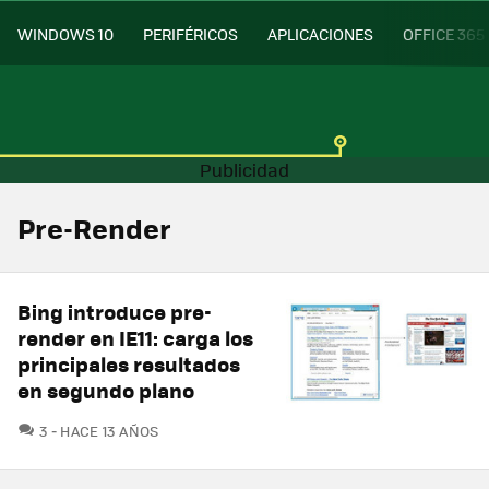
WINDOWS 10
PERIFÉRICOS
APLICACIONES
OFFICE 365
Pre-Render
Bing introduce pre-
render en IE11: carga los
principales resultados
en segundo plano
COMENTARIOS
3
HACE 13 AÑOS