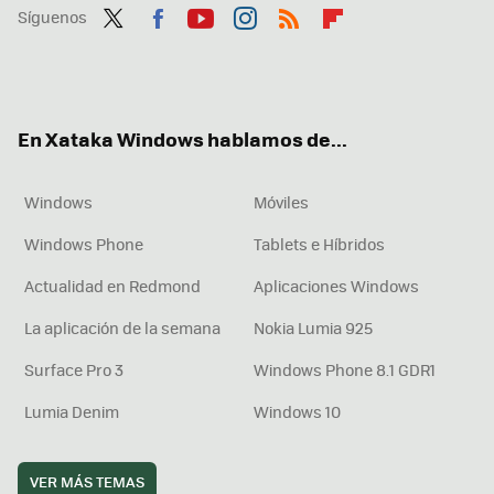
Síguenos
Twit
Fac
You
Inst
RSS
Flip
ter
ebo
tub
agr
boa
ok
e
am
rd
En Xataka Windows hablamos de...
Windows
Móviles
Windows Phone
Tablets e Híbridos
Actualidad en Redmond
Aplicaciones Windows
La aplicación de la semana
Nokia Lumia 925
Surface Pro 3
Windows Phone 8.1 GDR1
Lumia Denim
Windows 10
VER MÁS TEMAS