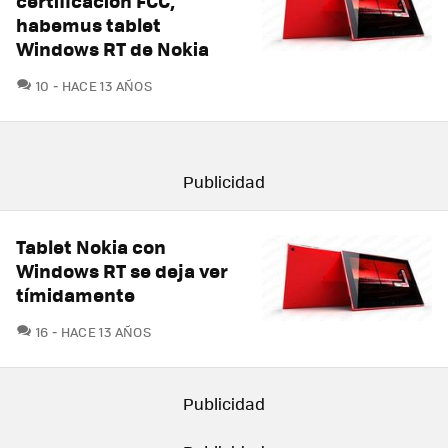
certificación FCC,
habemus tablet
Windows RT de Nokia
COMENTARIOS
10
HACE 13 AÑOS
Tablet Nokia con
Windows RT se deja ver
tímidamente
COMENTARIOS
16
HACE 13 AÑOS