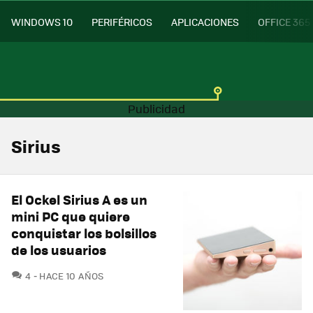
WINDOWS 10
PERIFÉRICOS
APLICACIONES
OFFICE 365
Sirius
El Ockel Sirius A es un
mini PC que quiere
conquistar los bolsillos
de los usuarios
COMENTARIOS
4
HACE 10 AÑOS