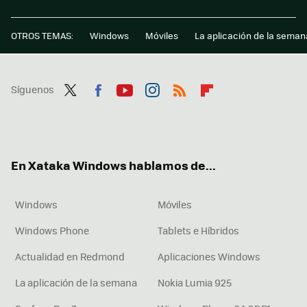
OTROS TEMAS:
Windows
Móviles
La aplicación de la seman
Síguenos
Twit
Fac
You
Inst
RSS
Flip
ter
ebo
tub
agr
boa
ok
e
am
rd
En Xataka Windows hablamos de...
Windows
Móviles
Windows Phone
Tablets e Híbridos
Actualidad en Redmond
Aplicaciones Windows
La aplicación de la semana
Nokia Lumia 925