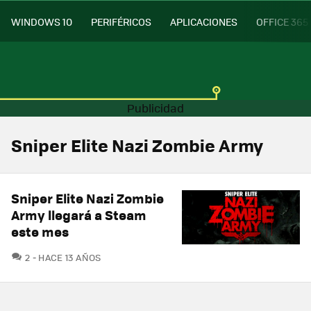
WINDOWS 10
PERIFÉRICOS
APLICACIONES
OFFICE 365
Sniper Elite Nazi Zombie Army
Sniper Elite Nazi Zombie
Army llegará a Steam
este mes
COMENTARIOS
2
HACE 13 AÑOS