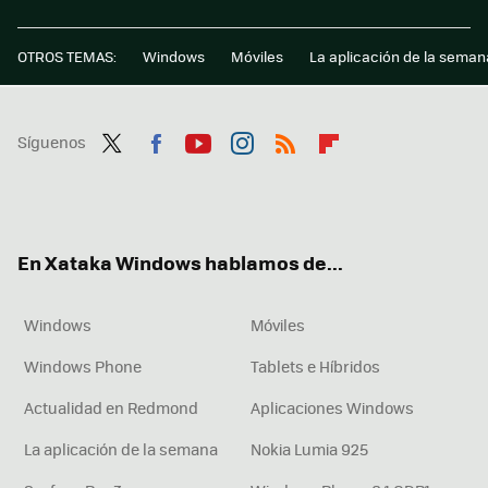
OTROS TEMAS:
Windows
Móviles
La aplicación de la seman
Síguenos
Twit
Fac
You
Inst
RSS
Flip
ter
ebo
tub
agr
boa
ok
e
am
rd
En Xataka Windows hablamos de...
Windows
Móviles
Windows Phone
Tablets e Híbridos
Actualidad en Redmond
Aplicaciones Windows
La aplicación de la semana
Nokia Lumia 925