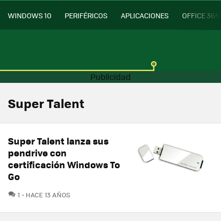
WINDOWS 10
PERIFÉRICOS
APLICACIONES
OFFICE 365
Super Talent
Super Talent lanza sus
pendrive con
certificación Windows To
Go
COMENTARIOS
1
HACE 13 AÑOS