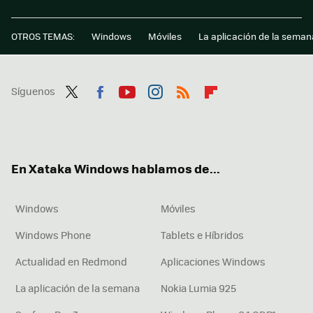
OTROS TEMAS:
Windows
Móviles
La aplicación de la seman
Síguenos
Twit
Fac
You
Inst
RSS
Flip
ter
ebo
tub
agr
boa
ok
e
am
rd
En Xataka Windows hablamos de...
Windows
Móviles
Windows Phone
Tablets e Híbridos
Actualidad en Redmond
Aplicaciones Windows
La aplicación de la semana
Nokia Lumia 925