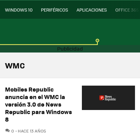
WINDOWS 10
PERIFÉRICOS
APLICACIONES
OFFICE 365
WMC
Mobiles Republic
anuncia en el WMC la
versión 3.0 de News
Republic para Windows
8
COMENTARIOS
0
HACE 13 AÑOS