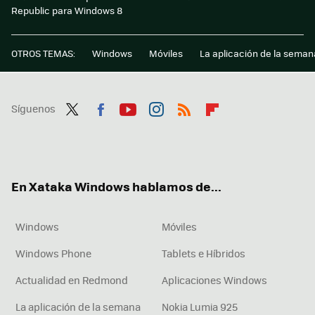
Republic para Windows 8
OTROS TEMAS:
Windows
Móviles
La aplicación de la seman
Síguenos
Twit
Fac
You
Inst
RSS
Flip
ter
ebo
tub
agr
boa
ok
e
am
rd
En Xataka Windows hablamos de...
Windows
Móviles
Windows Phone
Tablets e Híbridos
Actualidad en Redmond
Aplicaciones Windows
La aplicación de la semana
Nokia Lumia 925