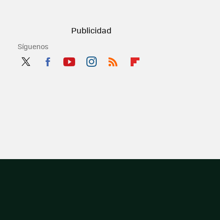
Síguenos
Twit
Fac
You
Inst
RSS
Flip
ter
ebo
tub
agr
boa
ok
e
am
rd