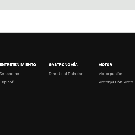
Twit
Fac
You
In
ter
ebo
tub
ag
ok
e
a
ENTRETENIMIENTO
GASTRONOMÍA
MOTOR
Sensacine
Directo al Paladar
Motorpasión
Espinof
Motorpasión Moto