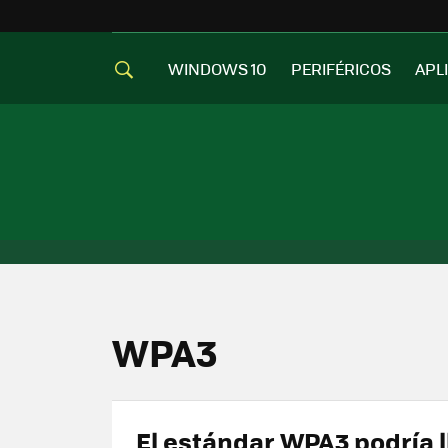
WINDOWS 10
PERIFÉRICOS
APL
WPA3
El estándar WPA3 podría l