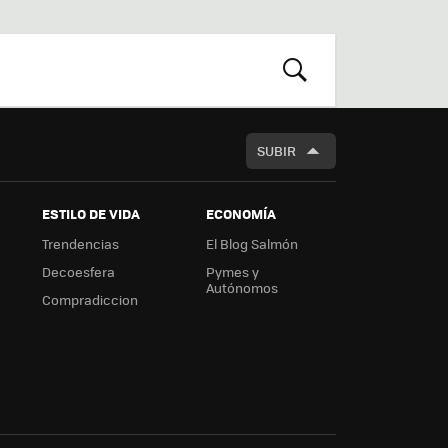
st
RSS
Flip
r
boa
m
rd
BUSCAR
SUBIR
ESTILO DE VIDA
ECONOMÍA
Trendencias
El Blog Salmón
Decoesfera
Pymes y
Autónomos
Compradiccion