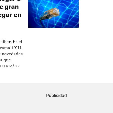
te gran
egar en
 liberaba el
 rama 19H1.
e novedades
na que
LEER MÁS »