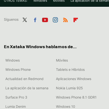
OTROS TEMAS:
Windows
Móviles
La aplicación de la sema
Síguenos
Twit
Fac
You
Inst
RSS
Flip
ter
ebo
tub
agr
boa
ok
e
am
rd
En Xataka Windows hablamos de...
Windows
Móviles
Windows Phone
Tablets e Híbridos
Actualidad en Redmond
Aplicaciones Windows
La aplicación de la semana
Nokia Lumia 925
Surface Pro 3
Windows Phone 8.1 GDR1
Lumia Denim
Windows 10