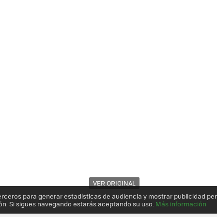
VER ORIGINAL
erceros para generar estadísticas de audiencia y mostrar publicidad pe
ón. Si sigues navegando estarás aceptando su uso.
Más información