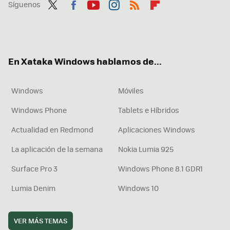
Síguenos
Twit
Fac
You
Inst
RSS
Flip
ter
ebo
tub
agr
boa
ok
e
am
rd
En Xataka Windows hablamos de...
Windows
Móviles
Windows Phone
Tablets e Híbridos
Actualidad en Redmond
Aplicaciones Windows
La aplicación de la semana
Nokia Lumia 925
Surface Pro 3
Windows Phone 8.1 GDR1
Lumia Denim
Windows 10
VER MÁS TEMAS