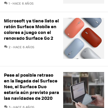
COMENTARIOS
1
HACE 6 AÑOS
Microsoft ya tiene listo el
ratón Surface Mobile en
colores a juego con el
renovado Surface Go 2
COMENTARIOS
2
HACE 6 AÑOS
Pese al posible retraso
en la llegada del Surface
Neo, el Surface Duo
estaría aún previsto para
las navidades de 2020
COMENTARIOS
3
HACE 6 AÑOS