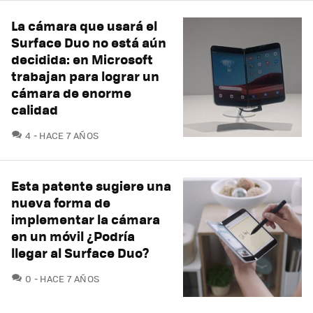
La cámara que usará el
Surface Duo no está aún
decidida: en Microsoft
trabajan para lograr un
cámara de enorme
calidad
COMENTARIOS
4
HACE 7 AÑOS
Esta patente sugiere una
nueva forma de
implementar la cámara
en un móvil ¿Podría
llegar al Surface Duo?
COMENTARIOS
0
HACE 7 AÑOS