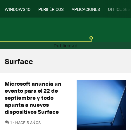
WINDOWS 10
PERIFÉRICOS
APLICACIONES
OFFICE 365
Surface
Microsoft anuncia un
evento para el 22 de
septiembre y todo
apunta a nuevos
dispositivos Surface
COMENTARIOS
1
HACE 5 AÑOS