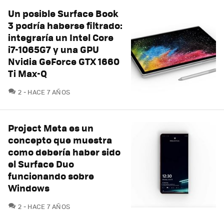
Un posible Surface Book
3 podría haberse filtrado:
integraría un Intel Core
i7-1065G7 y una GPU
Nvidia GeForce GTX 1660
Ti Max-Q
COMENTARIOS
2
HACE 7 AÑOS
Project Meta es un
concepto que muestra
como debería haber sido
el Surface Duo
funcionando sobre
Windows
COMENTARIOS
2
HACE 7 AÑOS