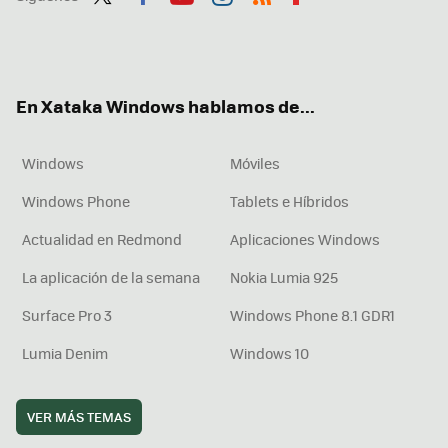
Twit
Fac
You
Inst
RSS
Flip
ter
ebo
tub
agr
boa
ok
e
am
rd
En Xataka Windows hablamos de...
Windows
Móviles
Windows Phone
Tablets e Híbridos
Actualidad en Redmond
Aplicaciones Windows
La aplicación de la semana
Nokia Lumia 925
Surface Pro 3
Windows Phone 8.1 GDR1
Lumia Denim
Windows 10
VER MÁS TEMAS