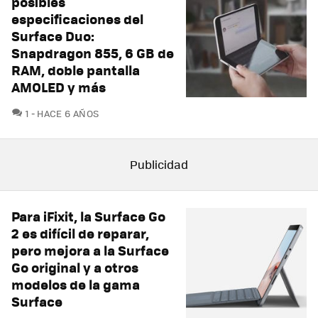
posibles
especificaciones del
Surface Duo:
Snapdragon 855, 6 GB de
RAM, doble pantalla
AMOLED y más
COMENTARIOS
1
HACE 6 AÑOS
Para iFixit, la Surface Go
2 es difícil de reparar,
pero mejora a la Surface
Go original y a otros
modelos de la gama
Surface